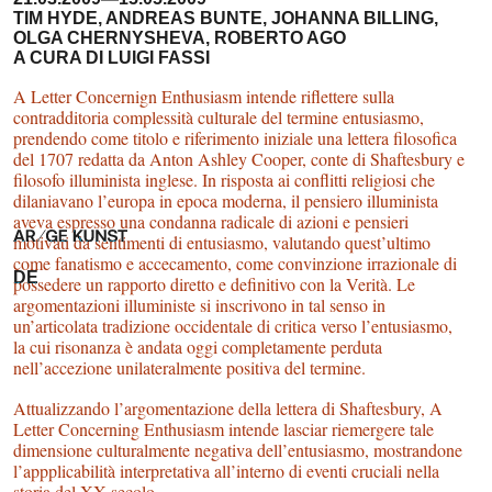
TIM HYDE, ANDREAS BUNTE, JOHANNA BILLING,
OLGA CHERNYSHEVA, ROBERTO AGO
A CURA DI LUIGI FASSI
A Letter Concernign Enthusiasm intende riflettere sulla
contradditoria complessità culturale del termine entusiasmo,
prendendo come titolo e riferimento iniziale una lettera filosofica
del 1707 redatta da Anton Ashley Cooper, conte di Shaftesbury e
filosofo illuminista inglese. In risposta ai conflitti religiosi che
dilaniavano l’europa in epoca moderna, il pensiero illuminista
aveva espresso una condanna radicale di azioni e pensieri
motivati da sentimenti di entusiasmo, valutando quest’ultimo
come fanatismo e accecamento, come convinzione irrazionale di
DE
possedere un rapporto diretto e definitivo con la Verità. Le
argomentazioni illuministe si inscrivono in tal senso in
un’articolata tradizione occidentale di critica verso l’entusiasmo,
la cui risonanza è andata oggi completamente perduta
nell’accezione unilateralmente positiva del termine.
Attualizzando l’argomentazione della lettera di Shaftesbury, A
Letter Concerning Enthusiasm intende lasciar riemergere tale
dimensione culturalmente negativa dell’entusiasmo, mostrandone
l’appplicabilità interpretativa all’interno di eventi cruciali nella
storia del XX secolo.