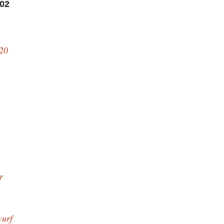
02
20
r
wurf